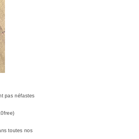
nt pas néfastes
0free)
ans toutes nos