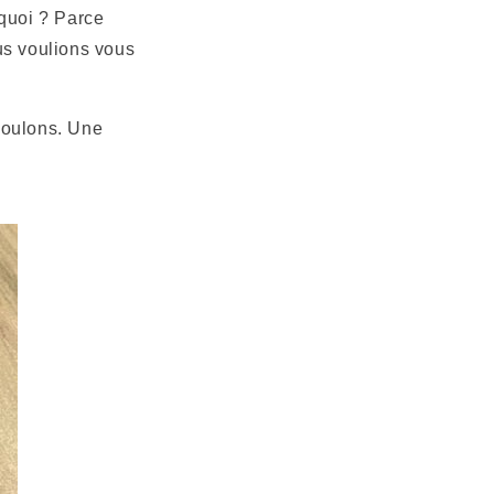
rquoi ? Parce
us voulions vous
voulons. Une