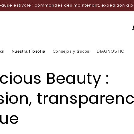
o de manos veganos, fabricados en Francia | Envío gratuito
cil
Nuestra filosofía
Consejos y trucos
DIAGNOSTIC
cious Beauty :
sion, transparenc
que