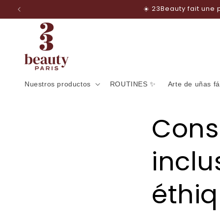
Ir
Esmalte de uñas y cuidad
directamente
al contenido
Nuestros productos
ROUTINES ✨
Arte de uñas fá
Cons
inclu
éthi