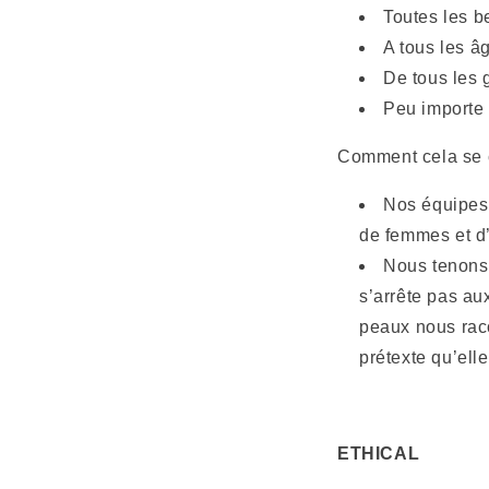
Toutes les b
A tous les â
De tous les 
Peu importe
Comment cela se 
Nos équipes 
de femmes et d
Nous tenons 
s’arrête pas au
peaux nous rac
prétexte qu’ell
ETHICAL